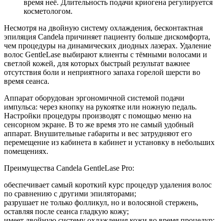
время неё. Длительность подачи криогена регулируется
косметологом.
Несмотря на двойную систему охлаждения, бесконтактная
эпиляция Candela причиняет пациенту больше дискомфорта,
чем процедуры на динамических диодных лазерах. Удаление
волос GentleLase выбирают клиенты с тёмными волосами и
светлой кожей, для которых быстрый результат важнее
отсутствия боли и неприятного запаха горелой шерсти во
время сеанса.
Аппарат оборудован эргономичной системой подачи
импульса: через кнопку на рукоятке или ножную педаль.
Настройки процедуры производят с помощью меню на
сенсорном экране. В то же время это не самый удобный
аппарат. Внушительные габариты и вес затрудняют его
перемещение из кабинета в кабинет и установку в небольших
помещениях.
Преимущества Candela GentleLase Pro:
обеспечивает самый короткий курс процедур удаления волос
по сравнению с другими эпиляторами;
разрушает не только фолликул, но и волосяной стержень,
оставляя после сеанса гладкую кожу;
имеет двойную систему охлаждения кожи во время процедур;