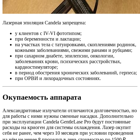
Лазерная эпиляция Candela запрещена:
у клиентов с IV-VI фототипом;
при беременности и лактации;
на участках тела с татуировками, скоплениями родинок,
кожными заболеваниями, свежими ранами и рубцами;
при сахарном диабете, эпилепсии, онкологии,
заболеваниях крови, психических расстройствах,
кардиостимуляторе;
в период обострения хронических заболеваний, герпеса;
при ОРВИ и лихорадочных состояниях.
Окупаемость аппарата
Александритовые излучатели отличаются долговечностью, но
для работы с ними нужны сменные насадки. Дополнительно
при эксплуатации Candela GentleLase Pro будут постоянные
расходы на криоген для системы охлаждения. Лазер окупит
себя не ранее, чем через 10 месяцев при условии проведения
на нём не менее 8 процедур в день стоимостью по 1500 ₽.