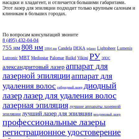
насадки и хладагент, и отличается большими габаритами.
Этот лазер для эпиляции подходит только крупным салонам и
клиникам в больших городах.
По вопросам консультаций звоните
8 (495) 432-04-04
808 нм
755 нм
Candela
DEKA
Lightsheer
Lumenis
1064 нм
iplaser
РУ
MBT
Lutronic
Mediostar
Palomar
Ruikd
Vikini
ЭЛОС
аппарат для
александритовый лазер
лазерной эпиляции
аппарат для
диодный
удаления волос
гибридный лазер
лазер
лазер для удаления волос
лазерная эпиляция
лучшие аппараты лазерной
лучший лазер для эпиляции
эпиляции
неодимовый лазер
профессиональные лазеры
регистрационное удостоверение