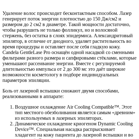
Удаление волос происходит бесконтактным способом. Лазер
генерирует поток энергии плотностью до 150 Дж/см
2
и
размером до 2 см
2
в диаметре. Такой мощности достаточно,
чтобы разрушить не только фолликул, но и волосяной
стержень, без остатка в слоях эпидермиса. Александритовый
эпилятор, в отличие от диодного, удаляет растительность во
время процедуры и оставляет после себя гладкую кожу.
Candela GentleLase Pro оснащён одной насадкой со сменными
фильтрами разного размера и сапфировыми стёклами, которые
уменьшают рассеивание энергии. Вместе с регулируемой
длительностью импульса от 2 до 300 мс это даёт широкие
возможности косметологу в подборе индивидуальных
параметров эпиляции.
Боль от лазерной вспышки снижают двумя способами,
реализованными в аппарате:
Воздушное охлаждение Air Cooling Compatible™. Этот
тип местного обезболивания является самым «древним»
из используемых в лазерных эпиляторах.
Динамическое охлаждение криогеном Dynamic Cooling
Device™. Специальная насадка распрыскивает
хладагент на кожу пациента до лазерной вспышки и во