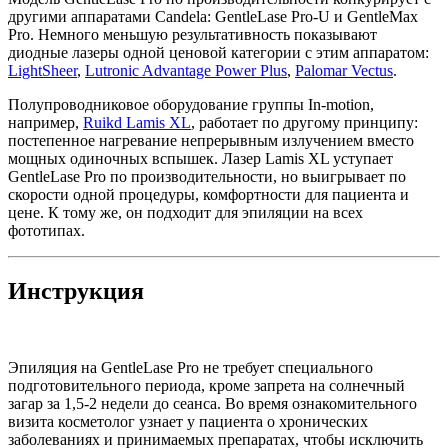
другими аппаратами Candela: GentleLase Pro-U и GentleMax
Pro. Немного меньшую результативность показывают
диодные лазеры одной ценовой категории с этим аппаратом:
LightSheer
,
Lutronic Advantage Power Plus
,
Palomar Vectus
.
Полупроводниковое оборудование группы In-motion,
например,
Ruikd Lamis XL
, работает по другому принципу:
постепенное нагревание непрерывным излучением вместо
мощных одиночных вспышек. Лазер Lamis XL уступает
GentleLase Pro по производительности, но выигрывает по
скорости одной процедуры, комфортности для пациента и
цене. К тому же, он подходит для эпиляции на всех
фототипах.
Инструкция
Эпиляция на GentleLase Pro не требует специального
подготовительного периода, кроме запрета на солнечный
загар за 1,5-2 недели до сеанса. Во время ознакомительного
визита косметолог узнает у пациента о хронических
заболеваниях и принимаемых препаратах, чтобы исключить